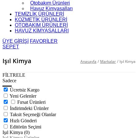
Otobakım Ürünleri
Havuz Kimyasalları
TEMİZLİK ÜRÜNLERİ
KOZMETİK ÜRÜNLERİ
OTOBAKIM ÜRÜNLERİ
HAVUZ KİMYASALLARI
ÜYE GİRİŞİ
FAVORİLER
SEPET
Işıl Kimya
Anasayfa
/
Markalar
/
Işıl Kimya
FİLTRELE
Sadece
Ücretsiz Kargo
Yeni Gelenler
Fırsat Ürünleri
İndirimdeki Ürünler
Taksit Seçeneği Olanlar
Hızlı Gönderi
Editörün Seçimi
Işıl Kimya (0)
Işıl Kimya Ürünler