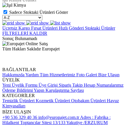
Sadece Stoktaki Ürünleri Göster
Ücretsiz Kargo
Fırsat Ürünleri
Hızlı Gönderi
Stoktaki Ürünler
FİLTRELERİ KALDIR
Sonuç Bulunamadı
Tüm Hakları Saklıdır Europajet
BAĞLANTILAR
Hakkımızda
Yardım
Tüm Hizmetlerimiz
Foto Galeri
Bize Ulaşın
ÜYELİK
Yeni Üyelik Formu
Üye Girişi
Sipariş Takip
Hesap Numaralarımız
Ödeme Bildirimi Yapın
Karşılaştırma Sayfası
KATEGORİLER
Temizlik Ürünleri
Kozmetik Ürünleri
Otobakım Ürünleri
Havuz
Kimyasalları
BİZE ULAŞIN
+90 536 329 40 36
info@europajet.com.tr
Adres : Fabrika :
Hilalkent Toptancılar Sitesi 13/133 Yakutiye /ERZURUM