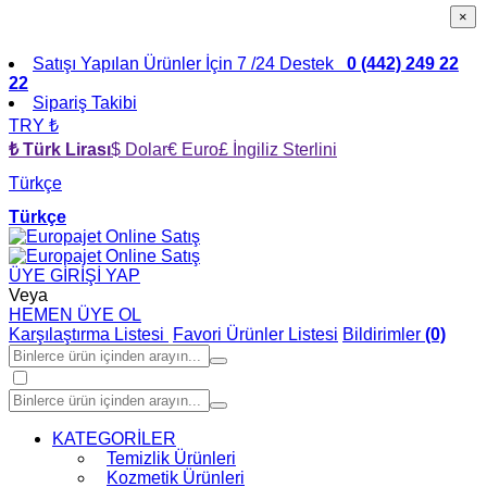
×
×
Satışı Yapılan Ürünler İçin 7 /24 Destek
0 (442) 249 22
22
Sipariş Takibi
TRY ₺
₺ Türk Lirası
$ Dolar
€ Euro
£ İngiliz Sterlini
Türkçe
Türkçe
ÜYE GİRİŞİ YAP
Veya
HEMEN ÜYE OL
Karşılaştırma Listesi
Favori Ürünler Listesi
Bildirimler
(0)
KATEGORİLER
Temizlik Ürünleri
Kozmetik Ürünleri