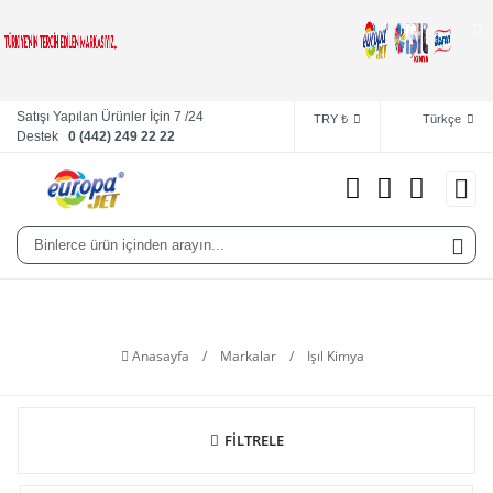
Satışı Yapılan Ürünler İçin 7 /24
Sipariş Takibi
TRY ₺
Türkçe
Destek
0 (442) 249 22 22
Işıl Kimya
Anasayfa
/
Markalar
/
Işıl Kimya
FİLTRELE