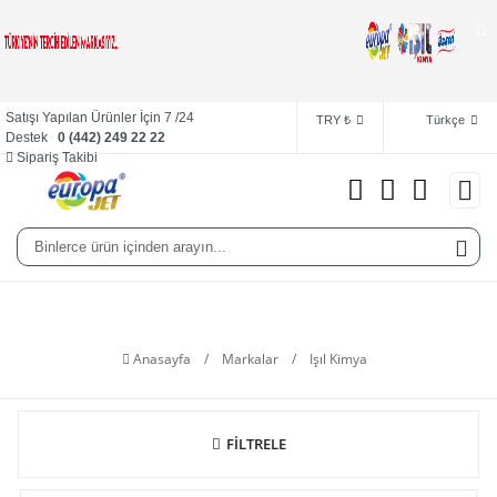
Satışı Yapılan Ürünler İçin 7 /24
TRY ₺
Türkçe
Destek
0 (442) 249 22 22
Sipariş Takibi
Işıl Kimya
Anasayfa
/
Markalar
/
Işıl Kimya
FİLTRELE