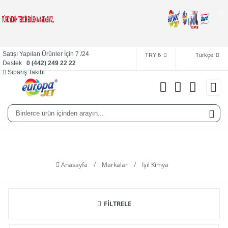
Satışı Yapılan Ürünler İçin 7 /24
TRY ₺
Türkçe
Destek
0 (442) 249 22 22
Sipariş Takibi
Işıl Kimya
Anasayfa
/
Markalar
/
Işıl Kimya
FİLTRELE