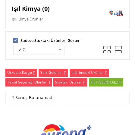
Işıl Kimya (0)
Işıl Kimya Ürünler
Sadece Stoktaki Ürünleri Göster
A-Z
Ücretsiz Kargo
Yeni Gelenler
İndirimdeki Ürünler
Taksit Seçeneği Olanlar
Stoktaki Ürünler
FİLTRELERİ KALDIR
Sonuç Bulunamadı